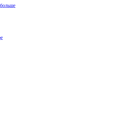
 больше
ре