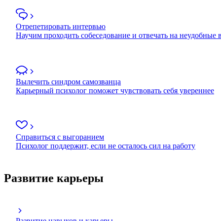
Отрепетировать интервью
Научим проходить собеседование и отвечать на неудобные
Вылечить синдром самозванца
Карьерный психолог поможет чувствовать себя увереннее
Справиться с выгоранием
Психолог поддержит, если не осталось сил на работу
Развитие карьеры
Развитие навыков и карьеры