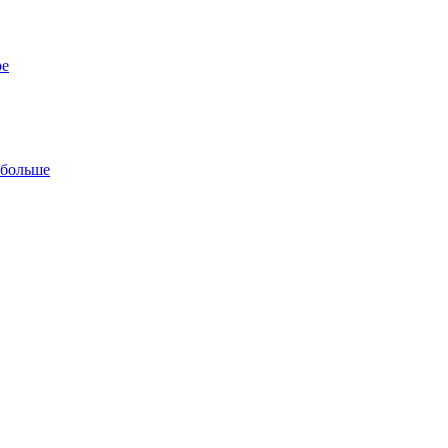
ре
 больше