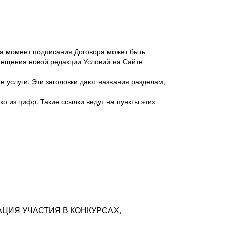
 на момент подписания Договора может быть
мещения новой редакции Условий на Сайте
 услуги. Эти заголовки дают названия разделам,
о из цифр. Такие ссылки ведут на пункты этих
антер», ИНН 7718620740, адрес: 125047,
одская территория Муниципальный округ
я улица, дом 48, помещ. 25
ых резюме с предложениями Соискателей
АЦИЯ УЧАСТИЯ В КОНКУРСАХ,
тра контактной информации Соискателя
тор сайтов: hh.ru, talantix.ru и других
 из Типов регистраций.
луг