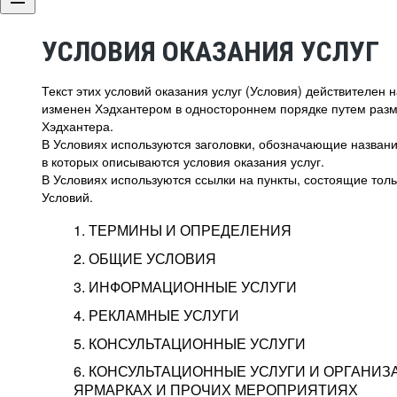
УСЛОВИЯ ОКАЗАНИЯ УСЛУГ
Текст этих условий оказания услуг (Условия) действителен
изменен Хэдхантером в одностороннем порядке путем раз
Хэдхантера.
В Условиях используются заголовки, обозначающие название
в которых описываются условия оказания услуг.
В Условиях используются ссылки на пункты, состоящие тольк
Условий.
1. ТЕРМИНЫ И ОПРЕДЕЛЕНИЯ
2. ОБЩИЕ УСЛОВИЯ
3. ИНФОРМАЦИОННЫЕ УСЛУГИ
1.1. Хэдхантер, или
Хэдхантер, ООО «Хэдх
4. РЕКЛАМНЫЕ УСЛУГИ
HeadHunter, или
г. Москва, внутригор
2.1. Типы и статусы регистрации
5. КОНСУЛЬТАЦИОННЫЕ УСЛУГИ
Исполнитель
Тверской,
2-я
Брестска
Типы регистрации
3.1. Предоставление доступа к базе данн
2.2. Активация услуг
6. КОНСУЛЬТАЦИОННЫЕ УСЛУГИ И ОРГАНИЗ
о трудоустройстве с возможностью просмо
Описание и активация
ЯРМАРКАХ И ПРОЧИХ МЕРОПРИЯТИЯХ
Хэдхантер — администра
2.1.1. Заказчику может быть присвоен один
4.0. Общие условия оказания рекламных ус