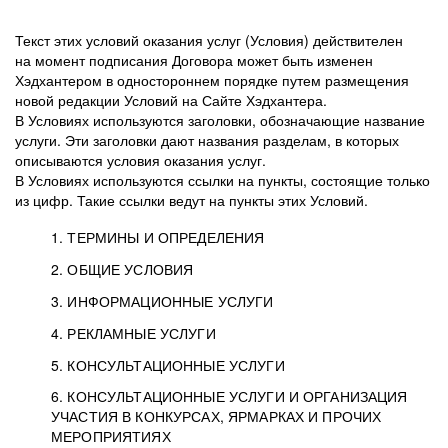
Текст этих условий оказания услуг (Условия) действителен
на момент подписания Договора может быть изменен
Хэдхантером в одностороннем порядке путем размещения
новой редакции Условий на Сайте Хэдхантера.
В Условиях используются заголовки, обозначающие название
услуги. Эти заголовки дают названия разделам, в которых
описываются условия оказания услуг.
В Условиях используются ссылки на пункты, состоящие только
из цифр. Такие ссылки ведут на пункты этих Условий.
1. ТЕРМИНЫ И ОПРЕДЕЛЕНИЯ
2. ОБЩИЕ УСЛОВИЯ
3. ИНФОРМАЦИОННЫЕ УСЛУГИ
1.1. Хэдхантер, или
Хэдхантер, ООО
4. РЕКЛАМНЫЕ УСЛУГИ
HeadHunter, или
«Хэдхантер», ИНН
2.1. Типы и статусы регистрации
5. КОНСУЛЬТАЦИОННЫЕ УСЛУГИ
Исполнитель
7718620740, адрес:
Типы регистрации
3.1. Предоставление доступа к базе данных
2.2. Активация услуг
6. КОНСУЛЬТАЦИОННЫЕ УСЛУГИ И ОРГАНИЗАЦИЯ
125047, г. Москва,
резюме с предложениями Соискателей
Описание и активация
УЧАСТИЯ В КОНКУРСАХ, ЯРМАРКАХ И ПРОЧИХ
2.1.1. Заказчику может быть присвоен один
4.0. Общие условия оказания рекламных услуг
внутригородская
о трудоустройстве с возможностью просмотра
МЕРОПРИЯТИЯХ
из Типов регистраций.
территория
4.0.1. Хэдхантер оказывает Заказчику услугу