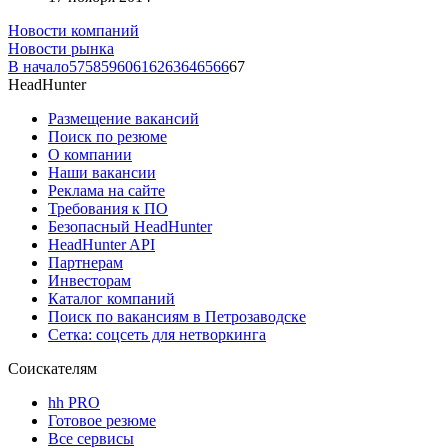
Новости компаний
Новости рынка
В начало
57
58
59
60
61
62
63
64
65
66
67
HeadHunter
Размещение вакансий
Поиск по резюме
О компании
Наши вакансии
Реклама на сайте
Требования к ПО
Безопасный HeadHunter
HeadHunter API
Партнерам
Инвесторам
Каталог компаний
Поиск по вакансиям в Петрозаводске
Сетка: соцсеть для нетворкинга
Соискателям
hh PRO
Готовое резюме
Все сервисы