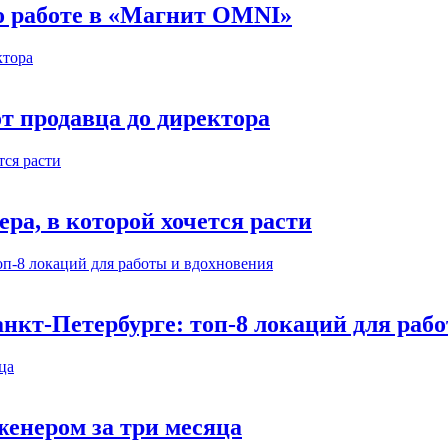
 о работе в «Магнит OMNI»
т продавца до директора
а, в которой хочется расти
нкт-Петербурге: топ-8 локаций для раб
енером за три месяца