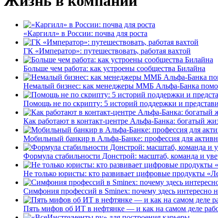
Жизнь в компании
«Каргилл» в России: почва для роста
ГК «Император»: путешествовать, работая вахтой
Больше чем работа: как устроены сообщества Билайна
Немалый бизнес: как менеджеры ММБ Альфа-Банка помо
Помощь не по скрипту: 5 историй поддержки и представ
Как работают в контакт-центре Альфа-Банка: богатый жи
Мобильный банкир в Альфа-Банке: профессия для актив
Формула стабильности Донстрой: масштаб, команда и уве
Не только юристы: кто развивает цифровые продукты «Ле
Симфония профессий в Sminex: почему здесь интересно н
Пять мифов об ИТ в нефтянке — и как на самом деле работ