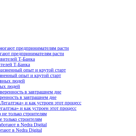
гают предпринимателям расти
ителей Т-Банка
зненный опыт и крутой старт
ных людей
ренность в завтрашнем дне
галтэка» и как устроен этот процесс
е только строителям
ают в Nedra Digital