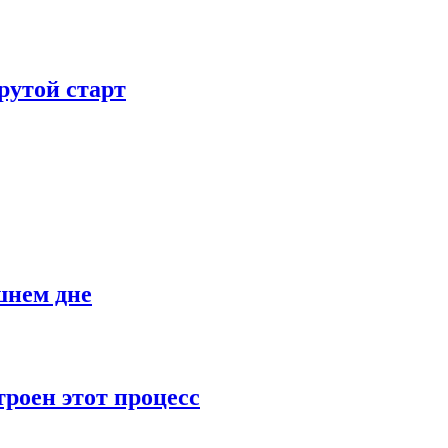
рутой старт
шнем дне
роен этот процесс