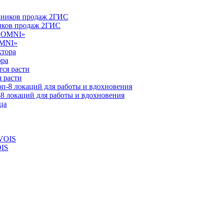
ников продаж 2ГИС
OMNI»
ора
 расти
-8 локаций для работы и вдохновения
OIS