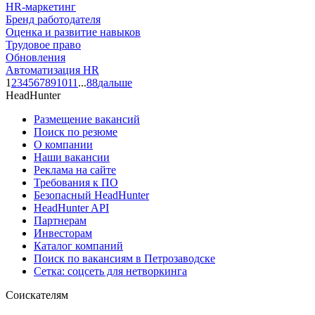
HR-маркетинг
Бренд работодателя
Оценка и развитие навыков
Трудовое право
Обновления
Автоматизация HR
1
2
3
4
5
6
7
8
9
10
11
...
88
дальше
HeadHunter
Размещение вакансий
Поиск по резюме
О компании
Наши вакансии
Реклама на сайте
Требования к ПО
Безопасный HeadHunter
HeadHunter API
Партнерам
Инвесторам
Каталог компаний
Поиск по вакансиям в Петрозаводске
Сетка: соцсеть для нетворкинга
Соискателям