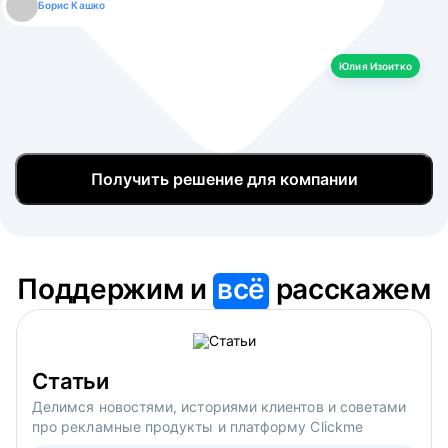
Борис Кашко
Юлия Изоитко
Александр Кулагин
Даниил Макаров
Екатерина Лазаренко
Юлия Изоитко
Получить решение для компании
Поддержим и
всё
расскажем
Статьи
Делимся новостями, историями клиентов и советами
про рекламные продукты и платформу Clickme