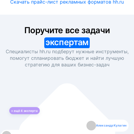
Скачать прайс-лист рекламных форматов hh.ru
Поручите все задачи
экспертам
Специалисты hh.ru подберут нужные инструменты,
помогут спланировать бюджет и найти лучшую
стратегию для ваших
бизнес-задач
+ ещё
4
эксперта
Екатерина Лазаренко
Александр Кулагин
Даниил Макаров
Борис Кашко
Юлия Изоитко