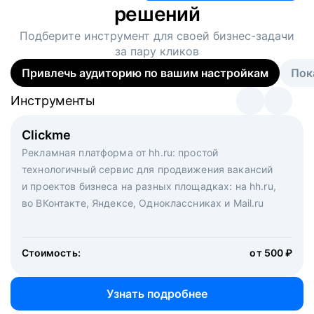
решений
Подберите инструмент для своей
бизнес-задачи
за пару кликов
Привлечь аудиторию по вашим настройкам
Пок
Инструменты
Инструменты
Инструменты
Виртуальный рекрутер
Clickme
Вакансия дня
Массовый подбор под ключ. Решите, сколько
Рекламная платформа от hh.ru: простой
Рекламный формат для вакансий на главной странице
кандидатов и когда вам нужно, и за дело возьмутся
технологичный сервис для продвижения вакансий
hh.ru. Увеличивает количество откликов
маркетологи, рекрутеры и проектные менеджеры
и проектов бизнеса на разных площадках: на hh.ru,
hh.ru с целым набором digital-инструментов
во ВКонтакте, Яндексе, Одноклассниках и Mail.ru
Стоимость:
от 200 000 ₽
Узнать подробнее
Стоимость:
от 500 ₽
Узнать подробнее
Узнать подробнее