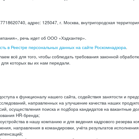
18620740, адрес: 125047, г. Москва, внутригородская территория
омпания», речь идет об ООО «Хэдхантер».
есть в Реестре персональных данных на сайте Роскомнадзора
.
аем всё для того, чтобы соблюдать требования законной обработ
, для которых вы их нам передали.
ступа к функционалу нашего сайта, содействия занятости и пред
следований, направленных на улучшение качества наших продуктов
ий, осуществления поиска и подбора кандидатов на вакантные дол
ования HR-бренда;
оустройства в нашу компанию и для ведения кадрового резерва ко
чения, направления в командировки, учёта результатов исполнени
омпенсаций;