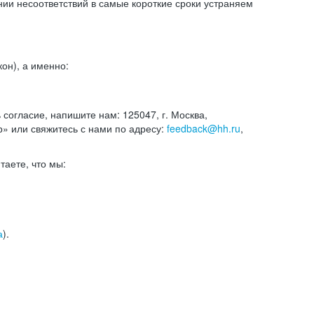
и несоответствий в самые короткие сроки устраняем
он), а именно:
ь согласие, напишите нам: 125047, г. Москва,
р» или свяжитесь с нами по адресу:
feedback@hh.ru
,
итаете, что мы:
а
).