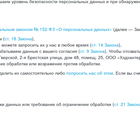
аем уровень безопасности персональных данных и при обнаружени
альным законом №
152-ФЗ
«О персональных данных»
(далее — Зак
м (
ст. 18 Закона
),
можете запросить их у нас в любое время (
ст. 14 Закона
),
абатываем данные с вашего согласия (
ст. 9 Закона
). Чтобы отозват
верской, 2-я Брестская улица, дом 48, помещ. 25, ООО «Хэдханте
ние обработки или возражение против обработки.
далить их самостоятельно либо
попросить нас об этом
. Если вы сч
ки данных или требование об ограничении обработки (
ст. 21 Закон