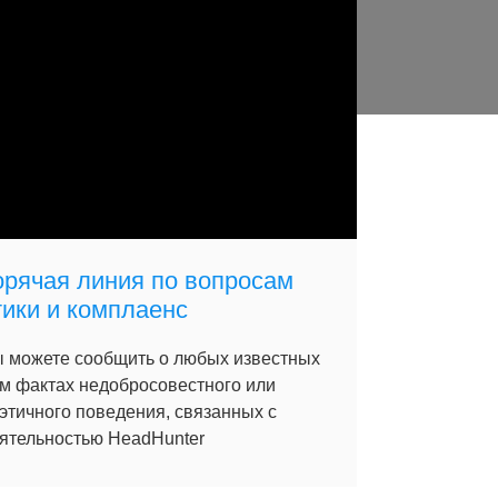
орячая линия по вопросам
тики и комплаенс
 можете сообщить о любых известных
м фактах недобросовестного или
этичного поведения, связанных с
ятельностью HeadHunter