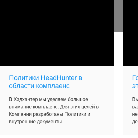
Политики HeadHunter в
Г
области комплаенс
э
В Хэдхантер мы уделяем большое
Вы
внимание комплаенс. Для этих целей в
ва
Компании разработаны Политики и
не
внутренние документы
де