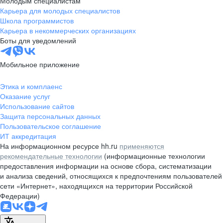
Молодым специалистам
Карьера для молодых специалистов
pr@nsk.hh.ru
Школа программистов
Карьера в некоммерческих организациях
Минск
Боты для уведомлений
пр-т Дзержинского, д. 57,
10 этаж, помещение 45-1
Мобильное приложение
+375 (17)
336-03-02
Этика и комплаенс
pr@rabota.by
Оказание услуг
Использование сайтов
Алматы
Защита персональных данных
Пользовательское соглашение
пр. Абая, д. 151, БЦ Алатау,
ИТ аккредитация
12 этаж, офис 1209
На информационном ресурсе hh.ru
применяются
+7 727 232-13-13
рекомендательные технологии
(информационные технологии
pr@headhunter.com.kz
предоставления информации на основе сбора, систематизации
и анализа сведений, относящихся к предпочтениям пользователей
сети «Интернет», находящихся на территории Российской
Федерации)