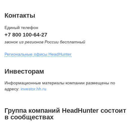
Контакты
Единый телефон
+7 800 100-64-27
звонок из регионов России бесплатный
Региональные офисы HeadHunter
Москва
Инвесторам
внутригородская территория
Информационные материалы компании размещены по
Муниципальный округ Тверской,
адресу:
investor.hh.ru
2-я Брестская ул., д. 48,
помещение 25
+7 495 974-64-27
Группа компаний HeadHunter состоит
+7 495 980-64-27
в сообществах
+7 495 134-92-24
press@hh.ru