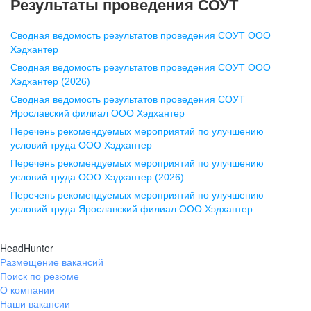
Результаты проведения СОУТ
pr@nn.hh.ru
Сводная ведомость результатов проведения СОУТ ООО
Воронеж
Хэдхантер
Сводная ведомость результатов проведения СОУТ ООО
ул. Комиссаржевской, д. 10,
Хэдхантер (2026)
офис 1212
Сводная ведомость результатов проведения СОУТ
+7 473 280-05-05
Ярославский филиал ООО Хэдхантер
pr@vrn.hh.ru
Перечень рекомендуемых мероприятий по улучшению
условий труда ООО Хэдхантер
Казань
Перечень рекомендуемых мероприятий по улучшению
ул. Спартаковская, д. 2А, этаж 3,
условий труда ООО Хэдхантер (2026)
помещение 15
Перечень рекомендуемых мероприятий по улучшению
условий труда Ярославский филиал ООО Хэдхантер
+7 843 212-12-50
pr@kzn.hh.ru
HeadHunter
Размещение вакансий
Екатеринбург
Поиск по резюме
ул. Боевых Дружин, стр. 20,
О компании
5 этаж, офис 505, 521
Наши вакансии