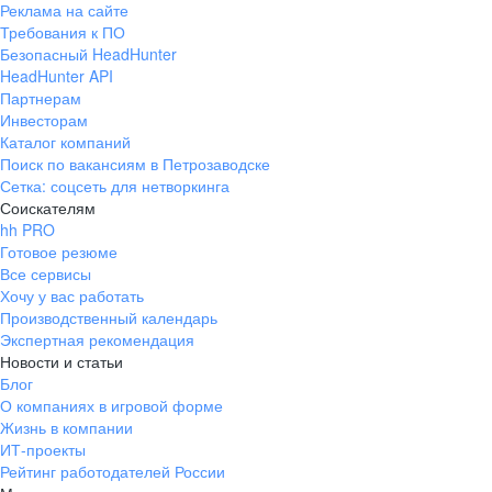
Реклама на сайте
+7 343 226-79-99
Требования к ПО
pr@ural.hh.ru
Безопасный HeadHunter
HeadHunter API
Краснодар
Партнерам
Инвесторам
ул. Янковского, д. 169, 7 этаж,
Каталог компаний
706 каб.
Поиск по вакансиям в Петрозаводске
+7 861 205-55-57
Сетка: соцсеть для нетворкинга
pr@krd.hh.ru
Соискателям
hh PRO
Готовое резюме
Владивосток
Все сервисы
пер. Ланинский д. 4, офис 3.4
Хочу у вас работать
Производственный календарь
+7 423 202-33-28
Экспертная рекомендация
pr@dv.hh.ru
Новости и статьи
Блог
Новосибирск
О компаниях в игровой форме
Жизнь в компании
ул. Большевистская, д. 35,
ИТ-проекты
помещение 21
Рейтинг работодателей России
+7 383 207-94-64