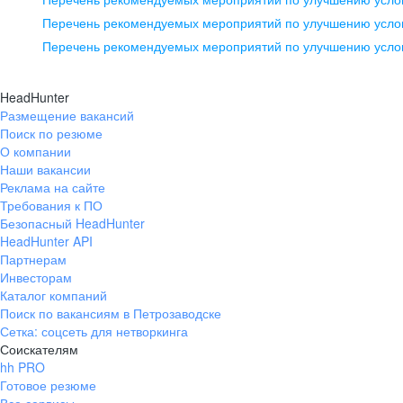
pr@ural.hh.ru
Перечень рекомендуемых мероприятий по улучшению услов
Перечень рекомендуемых мероприятий по улучшению усло
Новосибирск
ул. Большевистская, д. 35,
HeadHunter
помещение 21
Размещение вакансий
Поиск по резюме
+7 383 207-94-64
О компании
pr@nsk.hh.ru
Наши вакансии
Реклама на сайте
Требования к ПО
Безопасный HeadHunter
HeadHunter API
Партнерам
Инвесторам
Каталог компаний
Поиск по вакансиям в Петрозаводске
Сетка: соцсеть для нетворкинга
Соискателям
hh PRO
Готовое резюме