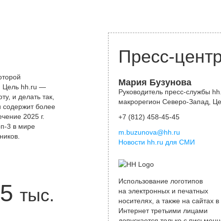
Пресс-цент
оторой
Мария Бузунова
 Цель hh.ru —
Руководитель пресс-службы hh.
у, и делать так,
макрорегион Северо-Запад, Ц
и содержит более
чение 2025 г.
+7 (812) 458-45-45
оп-3 в мире
m.buzunova@hh.ru
ников.
Новости hh.ru для СМИ
Использование логотипов
5
тыс.
на электронных и печатных
носителях, а также на сайтах в
Интернет третьими лицами
допускается только с письменн