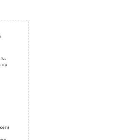
р
ru,
ентр
 сети
ого