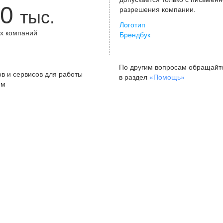
0
разрешения компании.
тыс.
Логотип
х компаний
Брендбук
+
По другим вопросам обращайт
в и сервисов для работы
в раздел
«Помощь»
ом
Санкт-Петербург
Я
ул. Жуковского, д. 19, особняк
ул