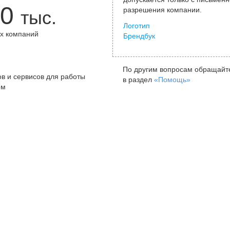
0
разрешения компании.
тыс.
Логотип
х компаний
Брендбук
+
По другим вопросам обращайт
в и сервисов для работы
в раздел
«Помощь»
ом
Санкт-Петербург
Я
ул. Жуковского, д. 19, особняк
ул