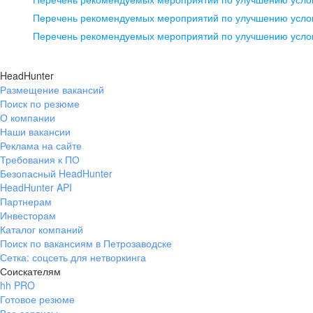
pr@ural.hh.ru
Перечень рекомендуемых мероприятий по улучшению услов
Перечень рекомендуемых мероприятий по улучшению усло
Новосибирск
ул. Большевистская, д. 35,
HeadHunter
помещение 21
Размещение вакансий
Поиск по резюме
+7 383 207-94-64
О компании
pr@nsk.hh.ru
Наши вакансии
Реклама на сайте
Требования к ПО
Безопасный HeadHunter
HeadHunter API
Партнерам
Инвесторам
Каталог компаний
Поиск по вакансиям в Петрозаводске
Сетка: соцсеть для нетворкинга
Соискателям
hh PRO
Готовое резюме