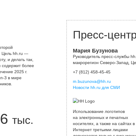
Пресс-цент
оторой
Мария Бузунова
 Цель hh.ru —
Руководитель пресс-службы hh.
у, и делать так,
макрорегион Северо-Запад, Ц
и содержит более
чение 2025 г.
+7 (812) 458-45-45
оп-3 в мире
m.buzunova@hh.ru
ников.
Новости hh.ru для СМИ
Использование логотипов
6
тыс.
на электронных и печатных
носителях, а также на сайтах в
Интернет третьими лицами
допускается только с письменн