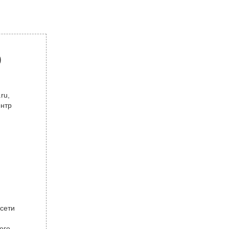
р
ru,
ентр
 сети
ого