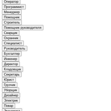
Оператор
Программист
Менеджер
Помощник
Строитель
Помощник руководителя
Сварщик
Охранник
Специалист
Руководитель
Бухгалтер
Инженер
Директор
Кладовщик
Секретарь
Юрист
Грузчик
Уборщик
Дизайнер
Электрик
Повар
Экономист